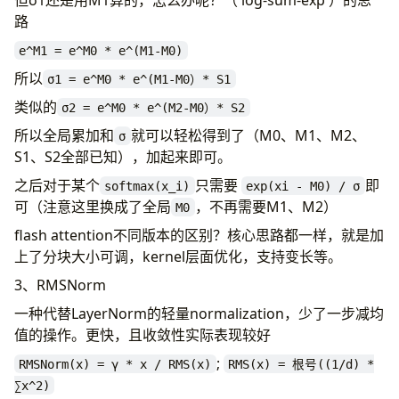
路
e^M1 = e^M0 * e^(M1-M0)
所以
σ1 = e^M0 * e^(M1-M0）* S1
类似的
σ2 = e^M0 * e^(M2-M0）* S2
所以全局累加和
就可以轻松得到了（M0、M1、M2、
σ
S1、S2全部已知），加起来即可。
之后对于某个
只需要
即
softmax(x_i)
exp(xi - M0) / σ
可（注意这里换成了全局
，不再需要M1、M2）
M0
flash attention不同版本的区别？核心思路都一样，就是加
上了分块大小可调，kernel层面优化，支持变长等。
3、RMSNorm
一种代替LayerNorm的轻量normalization，少了一步减均
值的操作。更快，且收敛性实际表现较好
;
RMSNorm(x) = γ * x / RMS(x)
RMS(x) = 根号((1/d) *
∑x^2)