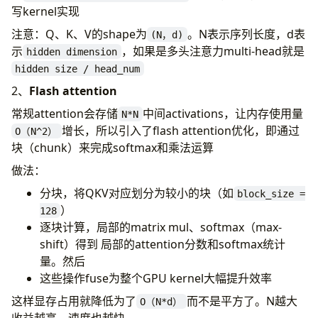
写kernel实现
注意：Q、K、V的shape为
。N表示序列长度，d表
(N，d)
示
，如果是多头注意力multi-head就是
hidden dimension
hidden size / head_num
2、
Flash attention
常规attention会存储
中间activations，让内存使用量
N*N
增长，所以引入了flash attention优化，即通过
O（N^2）
块（chunk）来完成softmax和乘法运算
做法：
分块，将QKV对应划分为较小的块（如
block_size =
）
128
逐块计算，局部的matrix mul、softmax（max-
shift）得到 局部的attention分数和softmax统计
量。然后
这些操作fuse为整个GPU kernel大幅提升效率
这样显存占用就降低为了
而不是平方了。N越大
O（N*d）
收益越高，速度也越快