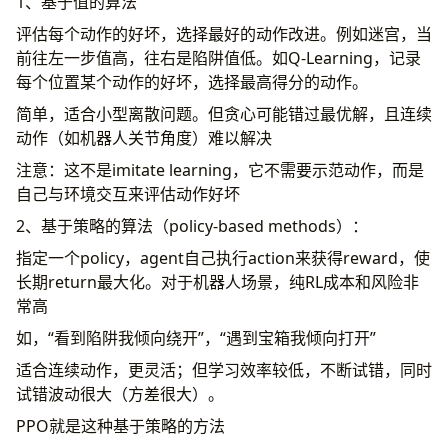
基础常识
1、基于值的算法
量化（TensorRT）
评估每个动作的好坏，选择最好的动作改进。例如迷宫，当
常见问题
前往左一步值高，往右是陷阱值低。如Q-Learning，记录
logSoftmax的前向反向
每个位置某个动作的好坏，选择最高得分的动作。
CV
简单，适合小型离散问题。但贪心可能错过最优解，且连续
Diffusion
动作（如机器人关节角度）难以解决
DDPM（Denoising Diffusion Probabilistic
Models）
注意：这不是imitate learning，它不需要示范动作，而是
DDIM（Denoising Diffusion Implicit
自己与环境交互来评估动作好坏
Models）
2、基于策略的算法（policy-based methods）：
Latent Diffusion Models (LDM)
指定一个policy，agent自己执行action来获得reward，使
Stable Diffusion
长期return最大化。对于机器人场景，纯RL成本和风险非
NLP
常高
基础的常识
LLM 算子
如，“看到陷阱我倾向绕开”，“遇到宝箱我倾向打开”
Transformer
适合连续动作，更灵活；但学习效率较低，不断试错，同时
LLama2 70B 训练
试错波动很大（方差很大）。
Recommendation
PPO就是这种基于策略的方法
常见开源框架