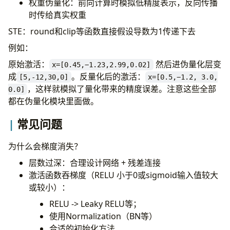
权重伪量化：前向计算时模拟低精度表示，反向传播
时传给真实权重
STE：round和clip等函数直接假设导数为1传递下去
例如：
原始激活：
然后进伪量化层变
x=[0.45,−1.23,2.99,0.02]
成
。反量化后的激活：
[5,-12,30,0]
x=[0.5,−1.2, 3.0,
，这样就模拟了量化带来的精度误差。注意这些全部
0.0]
都在伪量化模块里面做。
常见问题
为什么会梯度消失？
层数过深：合理设计网络 + 残差连接
激活函数吞梯度（RELU 小于0或sigmoid输入值较大
或较小）：
RELU -> Leaky RELU等；
使用Normalization（BN等）
合适的初始化方法