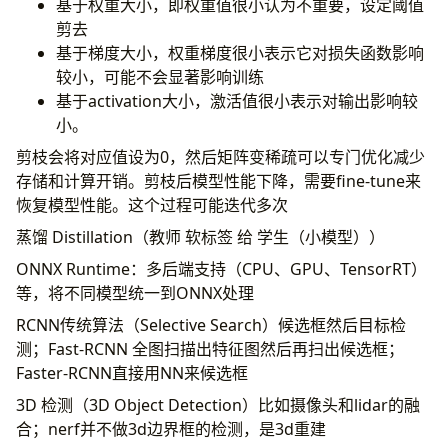
基于权重大小，即权重值很小认为不重要，设定阈值
剪去
基于梯度大小，权重梯度很小表示它对损失函数影响
较小，可能不会显著影响训练
基于activation大小，激活值很小表示对输出影响较
小。
剪枝会将对应值设为0，然后矩阵变稀疏可以专门优化减少
存储和计算开销。剪枝后模型性能下降，需要fine-tune来
恢复模型性能。这个过程可能迭代多次
蒸馏 Distillation（教师 软标签 给 学生（小模型））
ONNX Runtime：多后端支持（CPU、GPU、TensorRT）
等，将不同模型统一到ONNX处理
RCNN传统算法（Selective Search）候选框然后目标检
测；Fast-RCNN 全图扫描出特征图然后再扫出候选框；
Faster-RCNN直接用NN来候选框
3D 检测（3D Object Detection）比如摄像头和lidar的融
合；nerf并不做3d边界框的检测，是3d重建