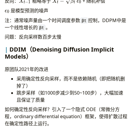
X_{t-
X_t -
反向：
粗略等于
−
+ 随机补偿
X
X
β
ϵ
−
1
0
t
t
t
X_{t-1} +
def
bprop
(
self
, 
x
: 
np
.
ndarray
, 
dedy
: 
np
.
ndarray
1}
\sqrt{\beta_t}\,\epsilon_0
\epsilon_0
是模型预测的噪声
\sqrt{\beta_t}\,
ϵ
0
\epsilon
注：通常噪声量由一个时间调度参数
控制，DDPM中是
βt
一个线性增长的
。
βt
问题：反向采样数百步太慢
    """
DDIM（Denoising Diffusion Implicit
# Normally, this will be handled by auto diff
Models）
# f(x) = x - log(∑exp(x))   # don't consider 
# f'(x)_1 = 1 - (log(∑exp(x)))' = 1 - 1 / ∑ex
原团队2021年的改进
# f'(x)_0 = 0 - softmax(x-m) = -softmax(x) (i
采用确定性反向采样，而不是依赖随机（即把随机删
# f'(x) = f'(x)_1 + f'(x)_0 
掉了）
#       = dedy * f'(x)_1 + ∑dedy * f'(x)_0
跳步采样（如1000步减少到50~100步），大幅加速
#       = dedy - softmax(x)(i=j) - ∑dedy * so
且保证了质量
#       = dedy - ∑dedy * softmax(x)
如何确定性反向采样？引入了一个隐式 ODE（常微分方
程，ordinary differential equation）框架，使得扩散过程
# why "∑" in ∑dedy * f'(x)_0? Because i!=j sh
在确定性路径上运行。
# Let's use an example of scalar
# x=(x1, x2) -> y= (y1, y2) = (x1- log(S), x2