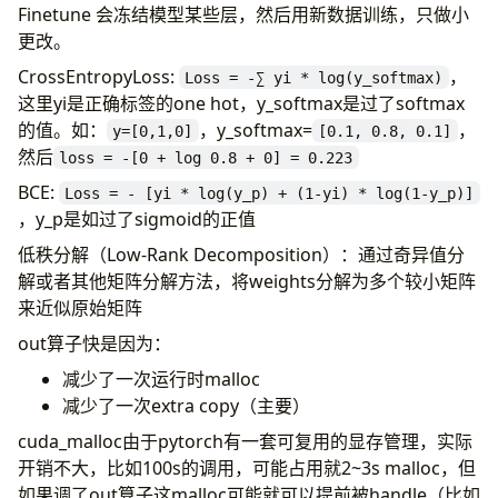
Finetune 会冻结模型某些层，然后用新数据训练，只做小
更改。
CrossEntropyLoss:
，
Loss = -∑ yi * log(y_softmax)
这里yi是正确标签的one hot，y_softmax是过了softmax
的值。如：
，y_softmax=
，
y=[0,1,0]
[0.1, 0.8, 0.1]
然后
loss = -[0 + log 0.8 + 0] = 0.223
BCE:
Loss = - [yi * log(y_p) + (1-yi) * log(1-y_p)]
，y_p是如过了sigmoid的正值
低秩分解（Low-Rank Decomposition）：通过奇异值分
解或者其他矩阵分解方法，将weights分解为多个较小矩阵
来近似原始矩阵
out算子快是因为：
减少了一次运行时malloc
减少了一次extra copy（主要）
cuda_malloc由于pytorch有一套可复用的显存管理，实际
开销不大，比如100s的调用，可能占用就2~3s malloc，但
如果调了out算子这malloc可能就可以提前被handle（比如