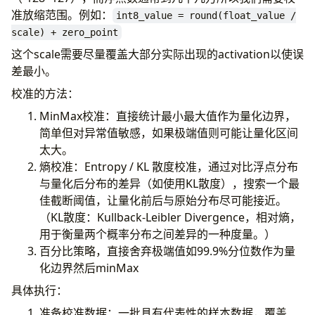
准放缩范围。例如：
int8_value = round(float_value /
scale) + zero_point
这个scale需要尽量覆盖大部分实际出现的activation以使误
差最小。
校准的方法：
MinMax校准：直接统计最小最大值作为量化边界，
简单但对异常值敏感，如果极端值则可能让量化区间
太大。
熵校准：Entropy / KL 散度校准，通过对比浮点分布
与量化后分布的差异（如使用KL散度），搜索一个最
佳截断阈值，让量化前后与原始分布尽可能接近。
（KL散度：Kullback-Leibler Divergence，相对熵，
用于衡量两个概率分布之间差异的一种度量。）
百分比策略，直接舍弃极端值如99.9%分位数作为量
化边界然后minMax
具体执行：
准备校准数据：一批具有代表性的样本数据，覆盖