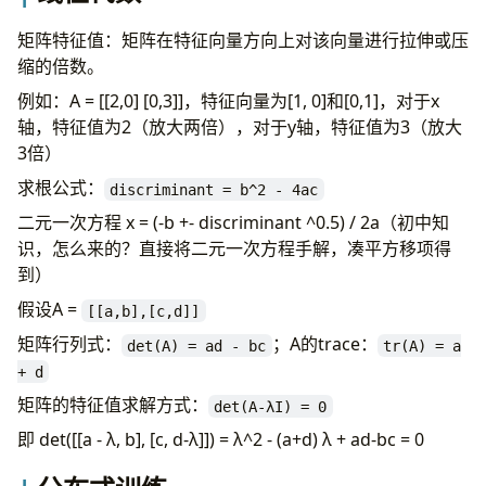
矩阵特征值：矩阵在特征向量方向上对该向量进行拉伸或压
缩的倍数。
例如：A = [[2,0] [0,3]]，特征向量为[1, 0]和[0,1]，对于x
轴，特征值为2（放大两倍），对于y轴，特征值为3（放大
3倍）
求根公式：
discriminant = b^2 - 4ac
二元一次方程 x = (-b +- discriminant ^0.5) / 2a（初中知
识，怎么来的？直接将二元一次方程手解，凑平方移项得
到）
假设A =
[[a,b],[c,d]]
矩阵行列式：
；A的trace：
det(A) = ad - bc
tr(A) = a
+ d
矩阵的特征值求解方式：
det(A-λI) = 0
即 det([[a - λ, b], [c, d-λ]]) = λ^2 - (a+d) λ + ad-bc = 0