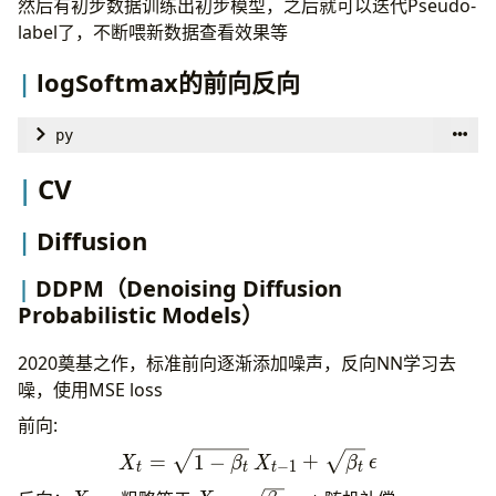
然后有初步数据训练出初步模型，之后就可以迭代Pseudo-
label了，不断喂新数据查看效果等
logSoftmax的前向反向
py
import
numpy
as
np
CV
class
LogSoftmax
Diffusion
def
__call__
(
self
, 
x
: 
np
.
ndarray
) -> 
np
.
ndarray
assert
len
(
x
.
shape
) == 
2
, 
"x is shape (batch_
DDPM（Denoising Diffusion
# log_softmax = x - log(∑exp(x)) = x - (m + l
Probabilistic Models）
# here we default use dim=1 (in_dim)
max_val
 = 
np
.
max
(
x
, 
axis
=
1
, 
keepdims
=
True
)   
2020奠基之作，标准前向逐渐添加噪声，反向NN学习去
self
.
exp
 = 
np
.
exp
(
x
 - 
max_val
)     
# (batch_s
噪，使用MSE loss
self
.
sum_exp
 = 
np
.
sum
(
self
.
exp
, 
axis
 = 
1
,  
ke
前向:
log_value
 = 
np
.
log
(
self
.
sum_exp
)   
# (batch_s
X_t = \sqrt{1-
return
x
 - (
max_val
 + 
log_value
=
1
−
+
X
β
X
β
ϵ
−
1
t
t
t
t
\beta_t}\,