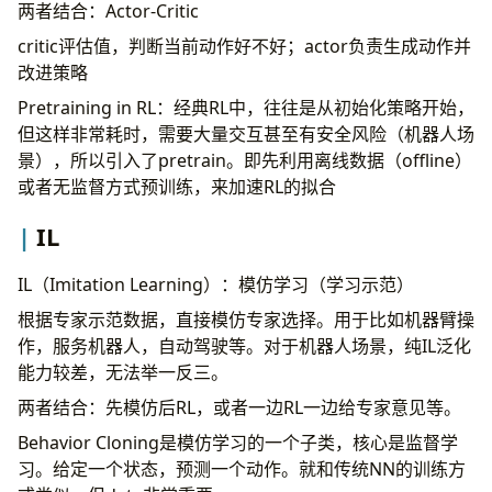
Megatron
两者结合：Actor-Critic
ML Flow
critic评估值，判断当前动作好不好；actor负责生成动作并
vLLM
改进策略
CUTLASS
Pretraining in RL：经典RL中，往往是从初始化策略开始，
System Design
但这样非常耗时，需要大量交互甚至有安全风险（机器人场
推理加速系统
景），所以引入了pretrain。即先利用离线数据（offline）
编译器
或者无监督方式预训练，来加速RL的拟合
IL
IL（Imitation Learning）：模仿学习（学习示范）
根据专家示范数据，直接模仿专家选择。用于比如机器臂操
作，服务机器人，自动驾驶等。对于机器人场景，纯IL泛化
能力较差，无法举一反三。
两者结合：先模仿后RL，或者一边RL一边给专家意见等。
Behavior Cloning是模仿学习的一个子类，核心是监督学
习。给定一个状态，预测一个动作。就和传统NN的训练方