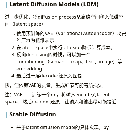
Latent Diffusion Models (LDM)
# y'|x1 = dedy1 * (1 - softmax(x1)) + dedy2 *
# y'|x2 = dedy1 * (0 - softmax(x2) + dedy2 * 
进一步优化，将diffusion process从高维空间移入低维空
# y'|x = dedy - ∑dedy * softmax(x)
间（latent space）
softmax
 = 
self
.
exp
 / 
self
.
sum_exp
使用预训练的VAE（Variational Autoencoder）将高
sum_dedy
 = 
np
.
sum
(
dedy
, 
axis
=
1
, 
keepdims
=
True
维压缩为低维表示
dedx
 = 
dedy
 - 
softmax
 * 
sum_dedy
在latent space中执行diffusion降低计算成本。
return
dedx
反向denoising的时候，可以加一个
conditioning（semantic map、text、image）等
embedding
最后过一层decoder还原为图像
快，但依赖VAE的质量，生成细节可能有所损失
注：VAE——训练一个nn，将输入encode到latent
space，然后decoder还原，让输入和输出尽可能接近
Stable Diffusion
基于latent diffusion model的具体实现，by