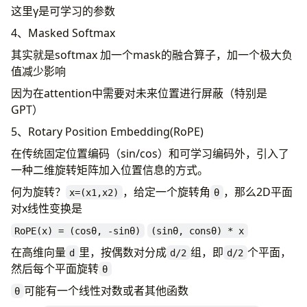
这里γ是可学习的参数
4、Masked Softmax
其实就是softmax 加一个mask的融合算子，加一个极大负
值减少影响
因为在attention中需要对未来位置进行屏蔽（特别是
GPT）
5、Rotary Position Embedding(RoPE)
在传统固定位置编码（sin/cos）和可学习编码外，引入了
一种二维旋转矩阵加入位置信息的方式。
何为旋转？
，给定一个旋转角
，那么2D平面
x=(x1,x2)
θ
对x线性变换是
RoPE(x) = (cosθ, -sinθ)
(sinθ, consθ) * x
在高维向量
里，按偶数对分成
组，即
个平面，
d
d/2
d/2
然后每个平面旋转
θ
可能有一个线性对数或者其他函数
θ