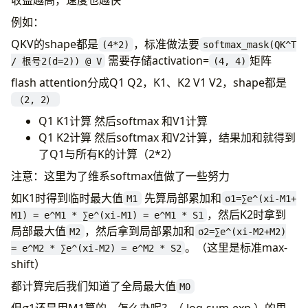
例如：
QKV的shape都是
，标准做法要
(4*2)
softmax_mask(QK^T
需要存储activation=
矩阵
/ 根号2(d=2)) @ V
(4, 4)
flash attention分成Q1 Q2，K1、K2 V1 V2，shape都是
（2, 2）
Q1 K1计算 然后softmax 和V1计算
Q1 K2计算 然后softmax 和V2计算，结果加和就得到
了Q1与所有K的计算（2*2）
注意：这里为了维系softmax值做了一些努力
如K1时得到临时最大值
先算局部累加和
M1
σ1=∑e^(xi-M1+
，然后K2时拿到
M1) = e^M1 * ∑e^(xi-M1) = e^M1 * S1
局部最大值
，然后拿到局部累加和
M2
σ2=∑e^(xi-M2+M2)
。（这里是标准max-
= e^M2 * ∑e^(xi-M2) = e^M2 * S2
shift）
都计算完后我们知道了全局最大值
M0
但σ1还是用M1算的，怎么办呢？（ log-sum-exp ）的思